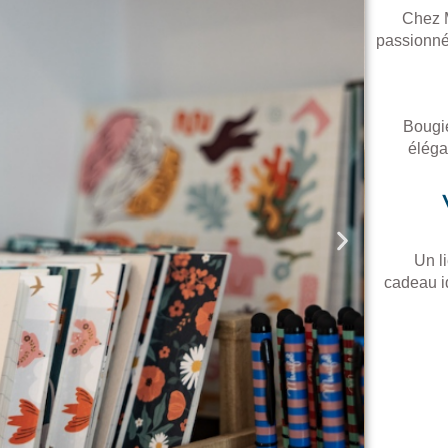
Chez M
passionnée
Bougie
éléga
Un l
cadeau i