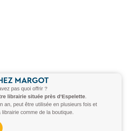
Ca
Back to
school
CHEZ MARGOT
ez pas quoi offrir ?
e librairie située près d’Espelette
.
 an, peut être utilisée en plusieurs fois et
a librairie comme de la boutique.