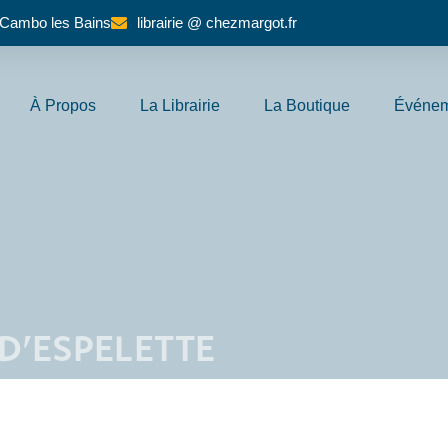
 Cambo les Bains
librairie @ chezmargot.fr
À Propos
La Librairie
La Boutique
Événem
 D’ESPELETTE