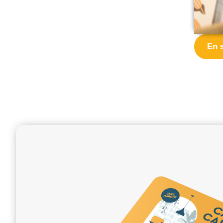
En 
Cahiers